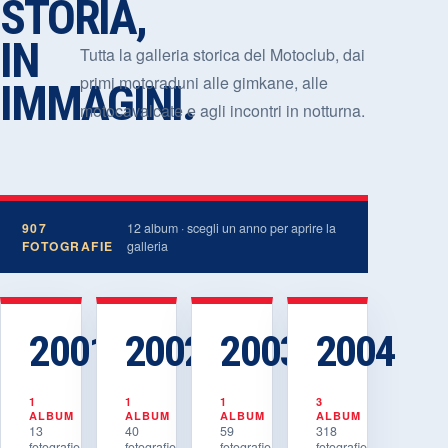
STORIA,
IN
Tutta la galleria storica del Motoclub, dai
primi motoraduni alle gimkane, alle
IMMAGINI.
motocavalcate e agli incontri in notturna.
907
12
album · scegli un anno per aprire la
FOTOGRAFIE
galleria
2001
2002
2003
2004
1
1
1
3
ALBUM
ALBUM
ALBUM
ALBUM
13
40
59
318
fotografie
fotografie
fotografie
fotografie