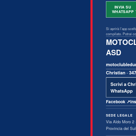
INVIA SU
WHATSAPP
Si aprirà l’app scel
compilato. Potrai co
MOTOCL
ASD
motoclubledu
Christian · 34
Scrivi a Chr
WhatsApp
Facebook
↗
In
SEDE LEGALE
Via Aldo Moro 2
Provincia del Sul