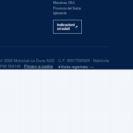
Masainas
(
SU
)
Provincia del Sulcis
Iglesiente
Indicazioni
↗
stradali
© 2026 Motoclub Le Dune ASD · C.F.
90017590929
· Matricola
FMI
004140
·
Privacy e cookie
Visite registrate: —
◉