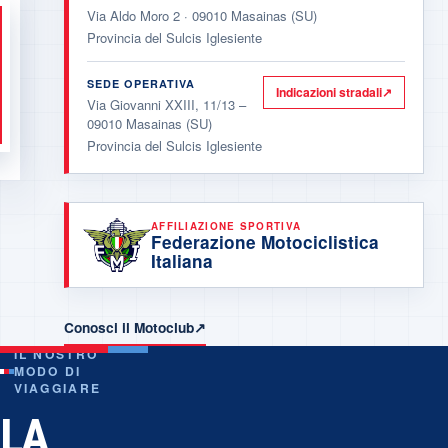
Via Aldo Moro 2
·
09010
Masainas
(
SU
)
Provincia del Sulcis Iglesiente
SEDE OPERATIVA
Indicazioni stradali
↗
Via Giovanni XXIII, 11/13
–
09010
Masainas
(
SU
)
Provincia del Sulcis Iglesiente
AFFILIAZIONE SPORTIVA
Federazione Motociclistica
Italiana
Conosci il Motoclub
↗
IL NOSTRO
MODO DI
VIAGGIARE
LA