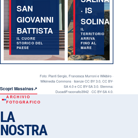
SAN
· IS
GIOVANNI
SOLINAS
BATTISTA
IL
TERRITORIO
IL CUORE
ARRIVA
STORICO DEL
FINO AL
PAESE
MARE
Foto: Pianti Sergio, Francesca Murroni e Wikibiro ·
Wikimedia Commons · licenze CC BY 3.0, CC BY-
SA 4.0 e CC BY-SA 3.0. Stemma:
Scopri Masainas
↗
DucadiFraconalto3942 · CC BY-SA 4.0.
ARCHIVIO
FOTOGRAFICO
LA
NOSTRA