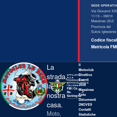
SEDE OPERATI
Via Giovanni XXI
11/13
–
09010
Masainas
(
SU
)
Provincia del
Sulcis Iglesiente
Codice fisca
Matricola FM
La
Il
Motoclub
strada,
Direttivo
AFFILIATO
ALLA
Eventi
FEDERAZIONE
la
MOTOCICLISTICA
2026
ITALIANA
FMI Co.
Masainas
Re.
↗
nostra
Foto
Sardegna
Documenti
casa.
2NOVE9
Contatti
Moto,
Statistiche