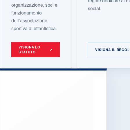
regole dedicate ai mo
organizzazione, soci e
social.
funzionamento
dell’associazione
sportiva dilettantistica.
VISIONA LO
↗
VISIONA IL REGO
STATUTO
SICURE
E TUTE
DOP
INCI