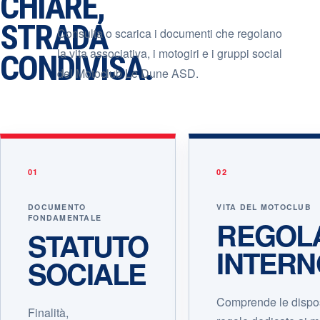
CHIARE,
STRADA
Consulta o scarica i documenti che regolano
la vita associativa, i motogiri e i gruppi social
CONDIVISA.
del Motoclub Le Dune ASD.
01
02
DOCUMENTO
VITA DEL MOTOCLUB
FONDAMENTALE
REGOL
STATUTO
INTERN
SOCIALE
Comprende le disposi
Finalità,