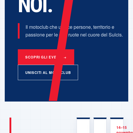
NOI.
Il motoclub che unisce persone, territorio e
passione per le due ruote nel cuore del Sulcis.
SCOPRI GLI EVENTI
→
UNISCITI AL MOTOCLUB
SULCIS, SARDE
Strade che restano den
14–15
novembr