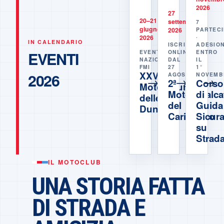
2026
27
20–21
settembre
7
giugno
2026
PARTECI
2026
·
IN CALENDARIO
ISCRIZIONI
ADESION
EVENTI
EVENTO
ONLINE
ENTRO
NAZIONALE
DAL
IL
FMI
27
1°
XXVI
2026
AGOSTO
NOVEMB
→
→
→
2ª
Corso
Motoraduno
Motocavalca
di
delle
del
Guida
Dune
Carignano
Sicur
su
Strad
IL MOTOCLUB
UNA STORIA FATTA
DI STRADA E