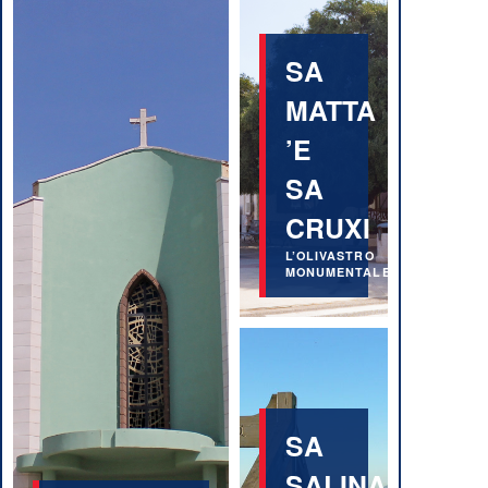
SA
MATTA
’E
SA
CRUXI
L’OLIVASTRO
MONUMENTALE
SA
SALINA